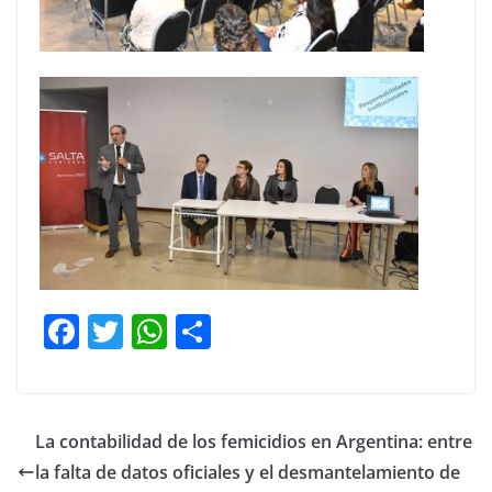
F
T
W
C
a
w
h
o
c
itt
at
m
e
er
s
p
La contabilidad de los femicidios en Argentina: entre
b
A
ar
la falta de datos oficiales y el desmantelamiento de