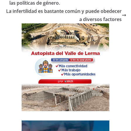
o
p
tir
las políticas de género.
o
p
La infertilidad es bastante común y puede obedecer
a diversos factores
k