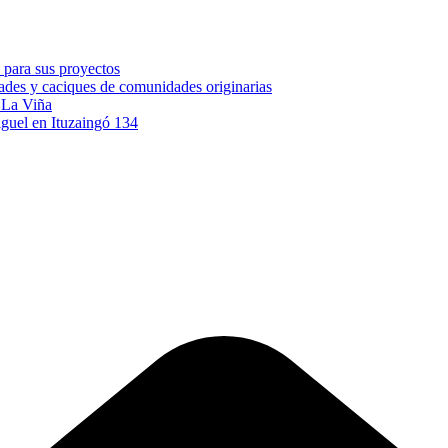
 para sus proyectos
idades y caciques de comunidades originarias
e La Viña
iguel en Ituzaingó 134