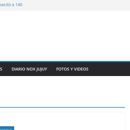
pacitó a 140
tín y Rivadavia
iversario de la
 de Bolivia
plaza 9 de Julio con
 a cursantes del
iocomunicaciones
ar sangre este
S
DIARIO NOX JUJUY
FOTOS Y VIDEOS