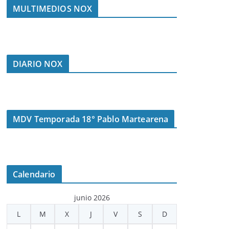
MULTIMEDIOS NOX
DIARIO NOX
MDV Temporada 18° Pablo Martearena
Calendario
junio 2026
L
M
X
J
V
S
D