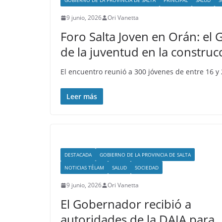
GOBIERNO DE LA PROVINCIA DE SALTA
PRINCIPAL
SALUD
S
9 junio, 2026
Ori Vanetta
Foro Salta Joven en Orán: el
de la juventud en la construcc
El encuentro reunió a 300 jóvenes de entre 16 y
Leer más
DESTACADA
GOBIERNO DE LA PROVINCIA DE SALTA
NOTICIAS TÉLAM
SALUD
SOCIEDAD
9 junio, 2026
Ori Vanetta
El Gobernador recibió a
autoridades de la DAIA para