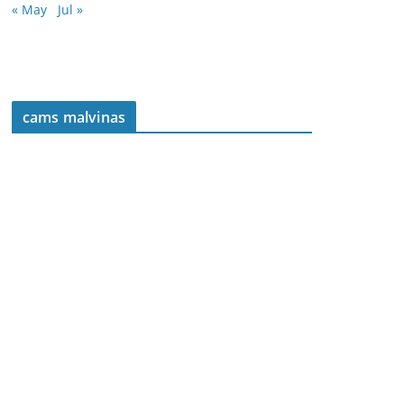
« May
Jul »
cams malvinas