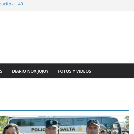
pacitó a 140
tín y Rivadavia
iversario de la
 de Bolivia
plaza 9 de Julio con
 a cursantes del
iocomunicaciones
ar sangre este
S
DIARIO NOX JUJUY
FOTOS Y VIDEOS