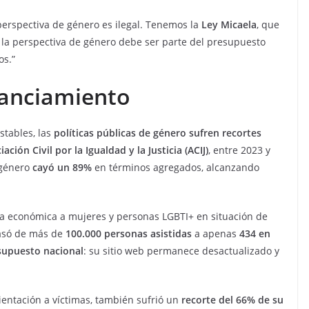
perspectiva de género es ilegal. Tenemos la
Ley Micaela
, que
 la perspectiva de género debe ser parte del presupuesto
os.”
nanciamiento
stables, las
políticas públicas de género sufren recortes
iación Civil por la Igualdad y la Justicia (ACIJ)
, entre 2023 y
 género
cayó un 89%
en términos agregados, alcanzando
ia económica a mujeres y personas LGBTI+ en situación de
asó de más de
100.000 personas asistidas
a apenas
434 en
supuesto nacional
: su sitio web permanece desactualizado y
orientación a víctimas, también sufrió un
recorte del 66% de su