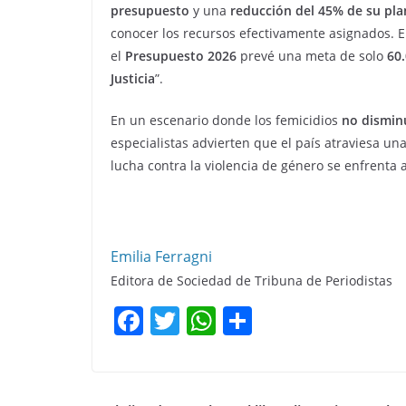
presupuesto
y una
reducción del 45% de su pla
conocer los recursos efectivamente asignados. 
el
Presupuesto 2026
prevé una meta de solo
60
Justicia
”.
En un escenario donde los femicidios
no dismin
especialistas advierten que el país atraviesa una
lucha contra la violencia de género se enfrenta
Emilia Ferragni
Editora de Sociedad de Tribuna de Periodistas
F
T
W
C
a
w
h
o
c
itt
at
m