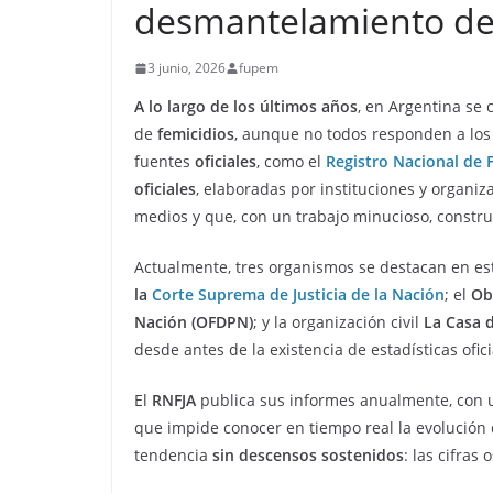
desmantelamiento de l
3 junio, 2026
fupem
A lo largo de los últimos años
, en Argentina se 
de
femicidios
, aunque no todos responden a los 
fuentes
oficiales
, como el
Registro Nacional de F
oficiales
, elaboradas por instituciones y organi
medios y que, con un trabajo minucioso, constr
Actualmente, tres organismos se destacan en est
la
Corte Suprema de Justicia de la Nación
; el
Ob
Nación (OFDPN)
; y la organización civil
La Casa 
desde antes de la existencia de estadísticas ofici
El
RNFJA
publica sus informes anualmente, con un
que impide conocer en tiempo real la evolución 
tendencia
sin descensos sostenidos
: las cifras