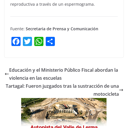
reproductiva a través de un espermograma.
Fuente:
Secretaria de Prensa y Comunicación
F
T
W
C
a
w
h
o
c
itt
at
m
e
er
s
p
Educación y el Ministerio Público Fiscal abordan la
b
A
ar
violencia en las escuelas
o
p
tir
Tartagal: Fueron juzgados tras la sustracción de una
o
p
motocicleta
k