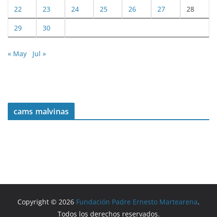
22
23
24
25
26
27
28
29
30
« May
Jul »
cams malvinas
Copyright © 2026
Fundación Padre Ernesto Martearena
.
Todos los derechos reservados.