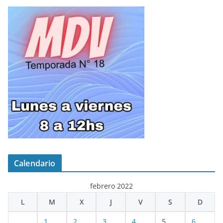
Calendario
febrero 2022
L
M
X
J
V
S
D
1
2
3
4
5
6