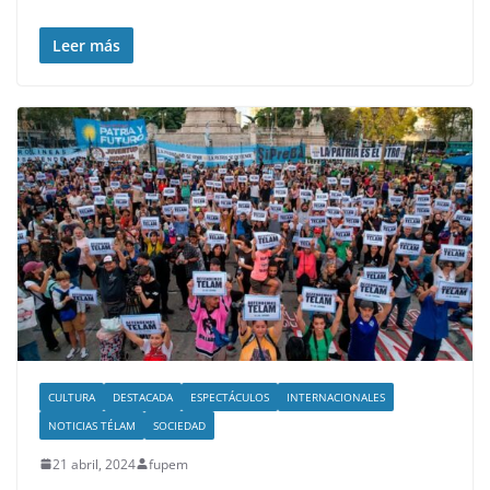
Leer más
CULTURA
DESTACADA
ESPECTÁCULOS
INTERNACIONALES
NOTICIAS TÉLAM
SOCIEDAD
21 abril, 2024
fupem