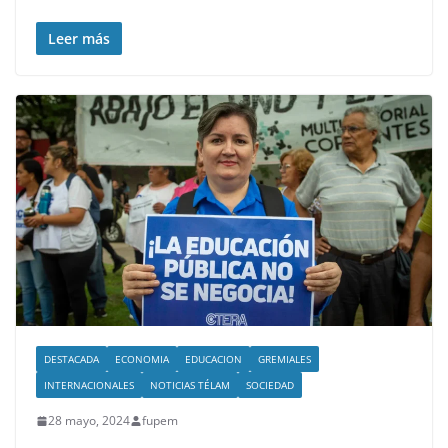
Leer más
DESTACADA
ECONOMIA
EDUCACION
GREMIALES
INTERNACIONALES
NOTICIAS TÉLAM
SOCIEDAD
28 mayo, 2024
fupem