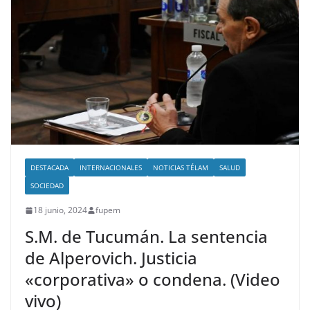
DESTACADA
INTERNACIONALES
NOTICIAS TÉLAM
SALUD
SOCIEDAD
18 junio, 2024
fupem
S.M. de Tucumán. La sentencia
de Alperovich. Justicia
«corporativa» o condena. (Video
vivo)