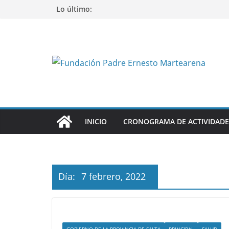
Saltar
Lo último:
al
contenido
INICIO
CRONOGRAMA DE ACTIVIDADE
Día:
7 febrero, 2022