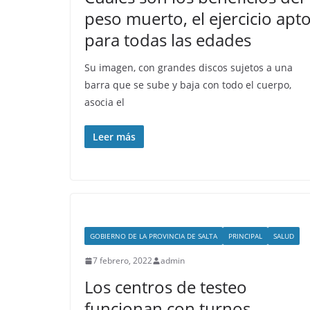
peso muerto, el ejercicio apt
para todas las edades
Su imagen, con grandes discos sujetos a una
barra que se sube y baja con todo el cuerpo,
asocia el
Leer más
GOBIERNO DE LA PROVINCIA DE SALTA
PRINCIPAL
SALUD
7 febrero, 2022
admin
Los centros de testeo
funcionan con turnos