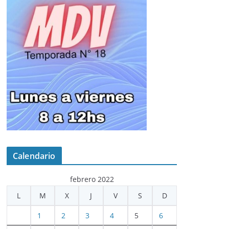
Calendario
febrero 2022
L
M
X
J
V
S
D
1
2
3
4
5
6