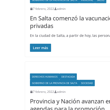
GOBIERNO DE LA PROVINCIA DE SALTA
PRINCIPAL
SALUD
7 febrero, 2022
admin
En Salta comenzó la vacunac
privadas
En la ciudad de Salta, a partir de hoy, las pers
Leer más
DERECHOS HUMANOS
DESTACADA
GOBIERNO DE LA PROVINCIA DE SALTA
SOCIEDAD
7 febrero, 2022
admin
Provincia y Nación avanzan e
agendas para la promoción