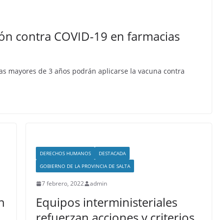
ión contra COVID-19 en farmacias
onas mayores de 3 años podrán aplicarse la vacuna contra
DERECHOS HUMANOS
DESTACADA
GOBIERNO DE LA PROVINCIA DE SALTA
7 febrero, 2022
admin
n
Equipos interministeriales
refuerzan acciones y criterios