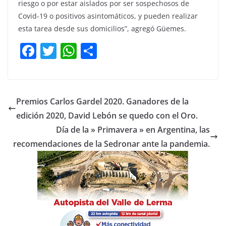
riesgo o por estar aislados por ser sospechosos de
Covid-19 o positivos asintomáticos, y pueden realizar
esta tarea desde sus domicilios”, agregó Güemes.
F
T
W
C
a
w
h
o
c
itt
at
m
e
er
s
p
Premios Carlos Gardel 2020. Ganadores de la
b
A
ar
edición 2020, David Lebón se quedo con el Oro.
o
p
tir
Día de la » Primavera » en Argentina, las
o
p
recomendaciones de la Sedronar ante la pandemia.
k