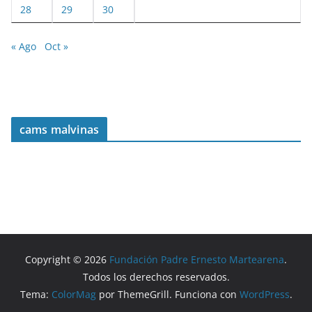
28
29
30
« Ago
Oct »
cams malvinas
Copyright © 2026
Fundación Padre Ernesto Martearena
.
Todos los derechos reservados.
Tema:
ColorMag
por ThemeGrill. Funciona con
WordPress
.