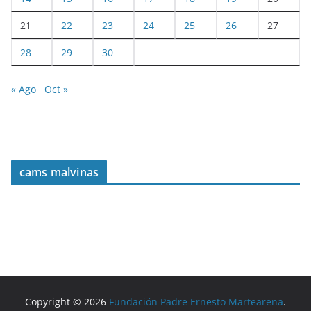
21
22
23
24
25
26
27
28
29
30
« Ago
Oct »
cams malvinas
Copyright © 2026
Fundación Padre Ernesto Martearena
.