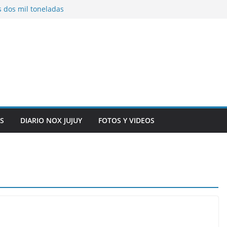
s dos mil toneladas
exhibidores y
entificación con
 originarias
e general del
anexo del mercado
S
DIARIO NOX JUJUY
FOTOS Y VIDEOS