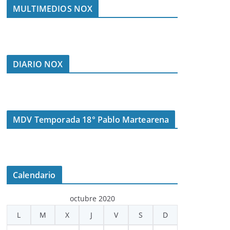
MULTIMEDIOS NOX
DIARIO NOX
MDV Temporada 18° Pablo Martearena
Calendario
octubre 2020
L
M
X
J
V
S
D