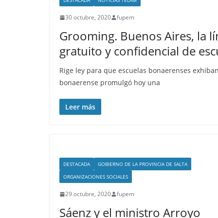
DESTACADA
NOTICIAS TÉLAM
30 octubre, 2020
fupem
Grooming. Buenos Aires, la lí
gratuito y confidencial de es
Rige ley para que escuelas bonaerenses exhiba
bonaerense promulgó hoy una
Leer más
DESTACADA
GOBIERNO DE LA PROVINCIA DE SALTA
ORGANIZACIONES SOCIALES
29 octubre, 2020
fupem
Sáenz y el ministro Arroyo