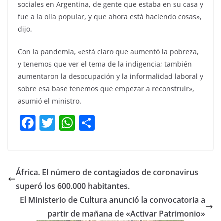
sociales en Argentina, de gente que estaba en su casa y
fue a la olla popular, y que ahora está haciendo cosas»,
dijo.
Con la pandemia, «está claro que aumentó la pobreza,
y tenemos que ver el tema de la indigencia; también
aumentaron la desocupación y la informalidad laboral y
sobre esa base tenemos que empezar a reconstruir»,
asumió el ministro.
F
T
W
C
a
w
h
o
c
itt
at
m
e
er
s
p
África. El número de contagiados de coronavirus
b
A
ar
superó los 600.000 habitantes.
o
p
tir
El Ministerio de Cultura anunció la convocatoria a
o
p
partir de mañana de «Activar Patrimonio»