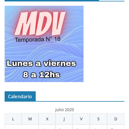
Calendario
julio 2020
L
M
X
J
V
S
D