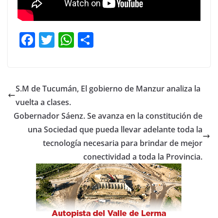
F
T
W
C
a
w
h
o
c
itt
at
m
e
er
s
p
S.M de Tucumán, El gobierno de Manzur analiza la
b
A
ar
vuelta a clases.
o
p
tir
Gobernador Sáenz. Se avanza en la constitución de
o
p
una Sociedad que pueda llevar adelante toda la
tecnología necesaria para brindar de mejor
k
conectividad a toda la Provincia.