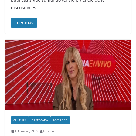
discusión es
Leer más
CULTURA
DESTACADA
SOCIEDAD
18 mayo, 2026
fupem