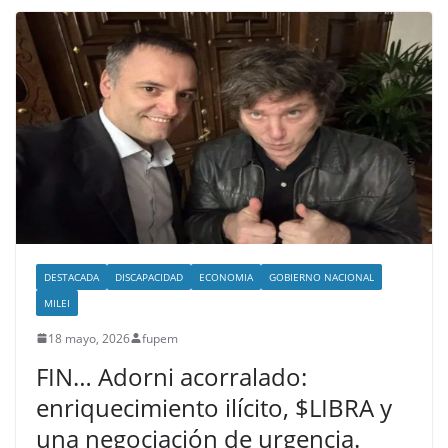
DESTACADA
DISCAPACIDAD
ECONOMIA
GOBIERNO NACIONAL
MILEI
18 mayo, 2026
fupem
FIN… Adorni acorralado:
enriquecimiento ilícito, $LIBRA y
una negociación de urgencia.