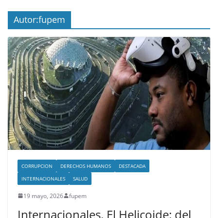
Autor:
fupem
CORRUPCION
DERECHOS HUMANOS
DESTACADA
INTERNACIONALES
SALUD
19 mayo, 2026
fupem
Internacionales. El Helicoide: del