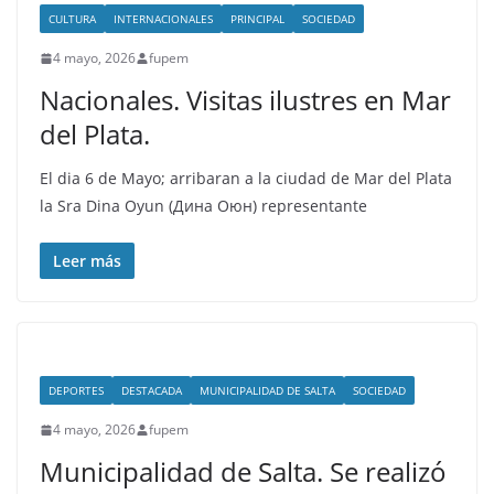
CULTURA
INTERNACIONALES
PRINCIPAL
SOCIEDAD
4 mayo, 2026
fupem
Nacionales. Visitas ilustres en Mar
del Plata.
El dia 6 de Mayo; arribaran a la ciudad de Mar del Plata
la Sra Dina Oyun (Дина Оюн) representante
Leer más
DEPORTES
DESTACADA
MUNICIPALIDAD DE SALTA
SOCIEDAD
4 mayo, 2026
fupem
Municipalidad de Salta. Se realizó