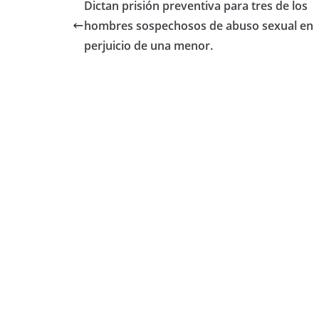
e
er
s
p
Dictan prisión preventiva para tres de los
b
A
ar
hombres sospechosos de abuso sexual en
o
p
tir
perjuicio de una menor.
o
p
k