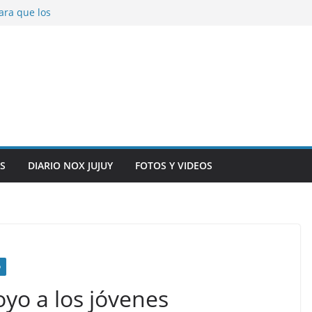
ara que los
solver problemas
V para noviembre a
ber.
on la salud de
total y alarma en el
n, inteligencia
o” en el CIC de
S
DIARIO NOX JUJUY
FOTOS Y VIDEOS
D
yo a los jóvenes