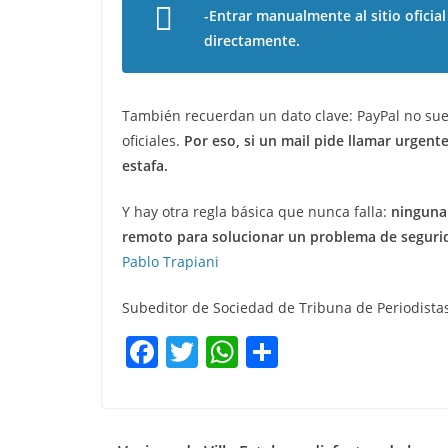
-Entrar manualmente al sitio oficia
directamente.
También recuerdan un dato clave: PayPal no suel
oficiales.
Por eso, si un mail pide llamar urgente
estafa.
Y hay otra regla básica que nunca falla:
ninguna 
remoto para solucionar un problema de seguri
Pablo Trapiani
Subeditor de Sociedad de Tribuna de Periodista
F
T
W
C
a
w
h
o
c
itt
at
m
e
er
s
p