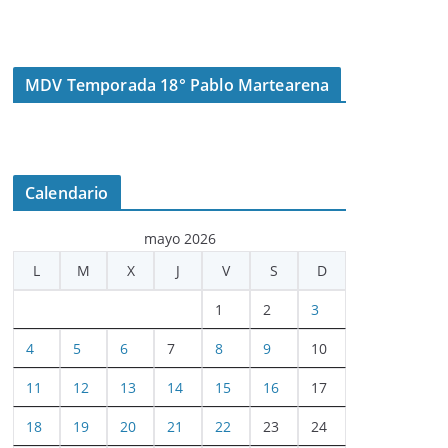
MDV Temporada 18° Pablo Martearena
Calendario
mayo 2026
L
M
X
J
V
S
D
1
2
3
4
5
6
7
8
9
10
11
12
13
14
15
16
17
18
19
20
21
22
23
24