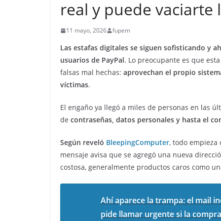
real y puede vaciarte 
11 mayo, 2026
fupem
Las estafas digitales se siguen sofisticando y 
usuarios de
PayPal
. Lo preocupante es que esta
falsas mal hechas:
aprovechan el propio sistema 
víctimas
.
El engaño ya llegó a miles de personas en las ú
de
contraseñas, datos personales y hasta el co
Según reveló
BleepingComputer
, todo empieza 
mensaje avisa que se agregó una nueva direcci
costosa, generalmente productos caros como u
Ahí aparece la trampa: el mail i
pide llamar urgente si la compra