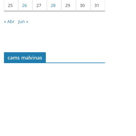
25
26
27
28
29
30
31
« Abr
Jun »
cams malvinas