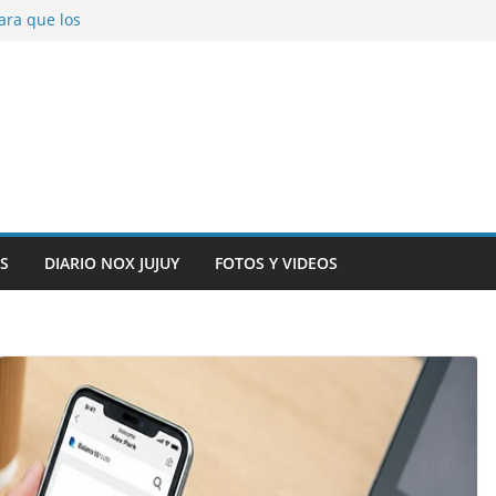
ara que los
solver problemas
V para noviembre a
ber.
on la salud de
total y alarma en el
n, inteligencia
o” en el CIC de
S
DIARIO NOX JUJUY
FOTOS Y VIDEOS