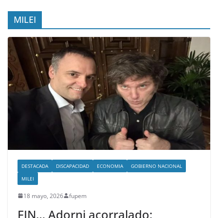
MILEI
DESTACADA
DISCAPACIDAD
ECONOMIA
GOBIERNO NACIONAL
MILEI
18 mayo, 2026
fupem
FIN… Adorni acorralado: