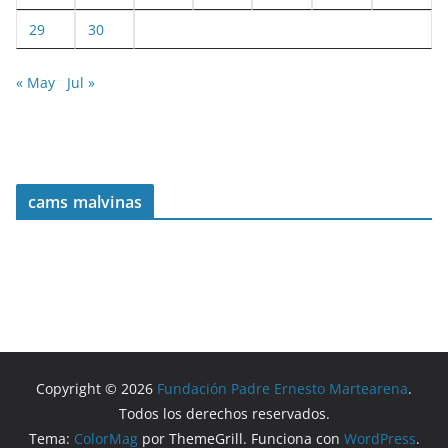
29
30
« May
Jul »
cams malvinas
Copyright © 2026
Fundación Padre Ernesto Martearena
.
Todos los derechos reservados.
Tema:
ColorMag
por ThemeGrill. Funciona con
WordPress
.