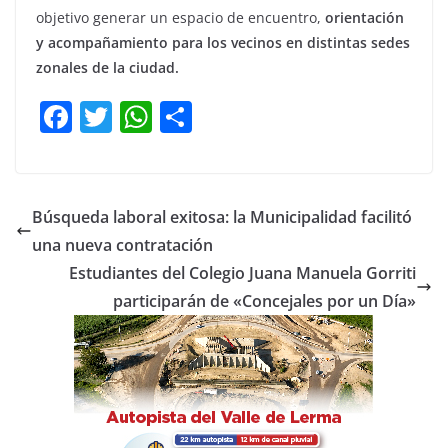
objetivo generar un espacio de encuentro,
orientación
y acompañamiento para los vecinos en distintas sedes
zonales de la ciudad.
F
T
W
C
a
w
h
o
c
itt
at
m
e
er
s
p
Búsqueda laboral exitosa: la Municipalidad facilitó
b
A
ar
una nueva contratación
o
p
tir
Estudiantes del Colegio Juana Manuela Gorriti
o
p
participarán de «Concejales por un Día»
k