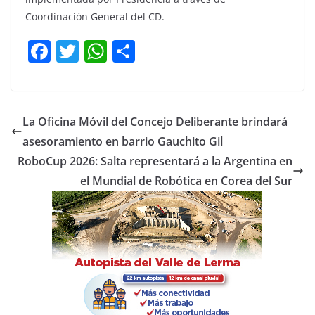
Coordinación General del CD.
F
T
W
C
a
w
h
o
c
itt
at
m
e
er
s
p
La Oficina Móvil del Concejo Deliberante brindará
b
A
ar
asesoramiento en barrio Gauchito Gil
o
p
tir
RoboCup 2026: Salta representará a la Argentina en
o
p
el Mundial de Robótica en Corea del Sur
k