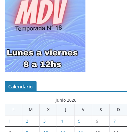
Calendario
junio 2026
L
M
X
J
V
S
D
1
2
3
4
5
6
7