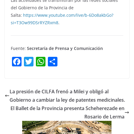
Las actividades se transmitirán por las redes sociales
del Gobierno de la Provincia de
Salta:
https://www.youtube.com/live/b-6Do8akbGo?
si=T3Ow99DSrRYZRxm8
.
Fuente:
Secretaría de Prensa y Comunicación
F
T
W
C
a
w
h
o
c
itt
at
m
e
er
s
p
La presión de CILFA frenó a Milei y obligó al
b
A
ar
Gobierno a cambiar la ley de patentes medicinales.
o
p
tir
El Ballet de la Provincia presenta Scheherezade en
o
p
Rosario de Lerma
k