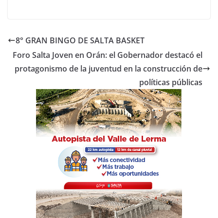
a
w
h
o
c
itt
at
m
e
er
s
p
8° GRAN BINGO DE SALTA BASKET
b
A
ar
Foro Salta Joven en Orán: el Gobernador destacó el
o
p
tir
protagonismo de la juventud en la construcción de
o
p
políticas públicas
k