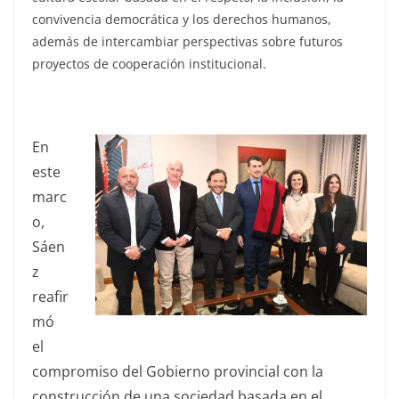
convivencia democrática y los derechos humanos,
además de intercambiar perspectivas sobre futuros
proyectos de cooperación institucional.
En
este
marc
o,
Sáen
z
reafir
mó
el
compromiso del Gobierno provincial con la
construcción de una sociedad basada en el