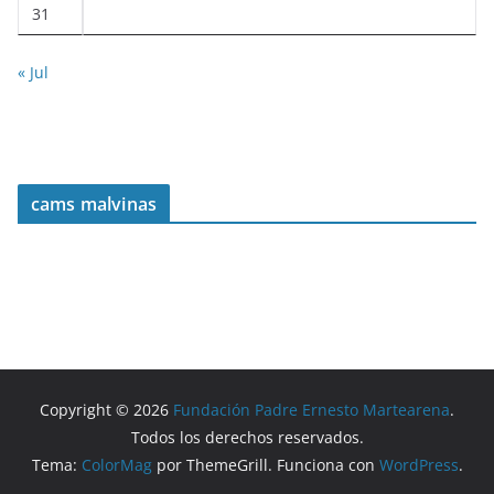
31
« Jul
cams malvinas
Copyright © 2026
Fundación Padre Ernesto Martearena
.
Todos los derechos reservados.
Tema:
ColorMag
por ThemeGrill. Funciona con
WordPress
.