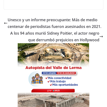
a
w
h
o
c
itt
at
m
e
er
s
p
Unesco y un informe preocupante: Más de medio
b
A
ar
centenar de periodistas fueron asesinados en 2021.
o
p
tir
A los 94 años murió Sidney Poitier, el actor negro
o
p
que derrumbó prejuicios en Hollywood
k