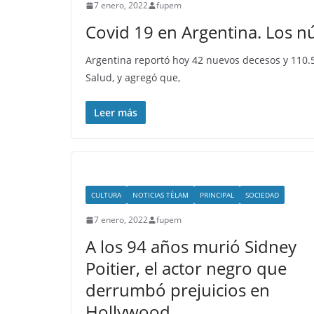
7 enero, 2022
fupem
Covid 19 en Argentina. Los n
Argentina reportó hoy 42 nuevos decesos y 110.5
Salud, y agregó que,
Leer más
CULTURA
NOTICIAS TÉLAM
PRINCIPAL
SOCIEDAD
7 enero, 2022
fupem
A los 94 años murió Sidney
Poitier, el actor negro que
derrumbó prejuicios en
Hollywood