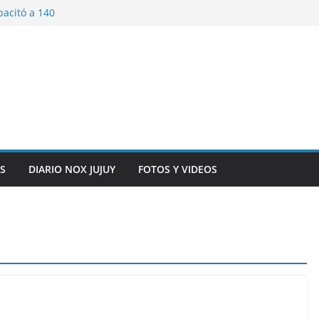
pacitó a 140
tín y Rivadavia
iversario de la
 de Bolivia
plaza 9 de Julio con
 a cursantes del
iocomunicaciones
ar sangre este
S
DIARIO NOX JUJUY
FOTOS Y VIDEOS