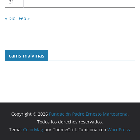
31
« Dic
Feb »
cams malvinas
Copyright © 2026
Fundación Padre Ernesto Martearena
.
Todos los derechos reservados.
Tema:
ColorMag
por ThemeGrill. Funciona con
WordPress
.