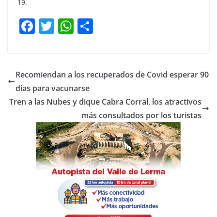
19.
F
T
W
C
a
w
h
o
c
itt
at
m
e
er
s
p
Recomiendan a los recuperados de Covid esperar 90
b
A
ar
días para vacunarse
o
p
tir
Tren a las Nubes y dique Cabra Corral, los atractivos
o
p
más consultados por los turistas
k