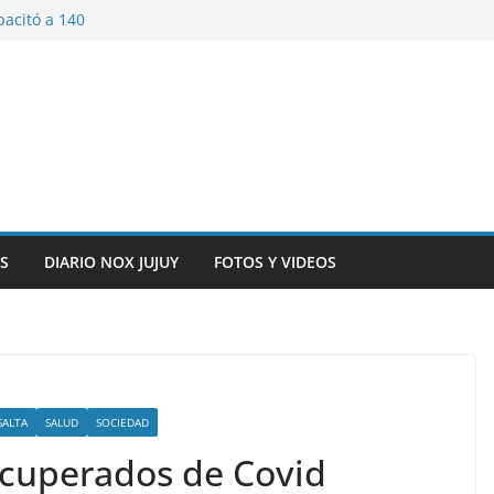
pacitó a 140
tín y Rivadavia
iversario de la
 de Bolivia
plaza 9 de Julio con
 a cursantes del
iocomunicaciones
ar sangre este
S
DIARIO NOX JUJUY
FOTOS Y VIDEOS
SALTA
SALUD
SOCIEDAD
ecuperados de Covid