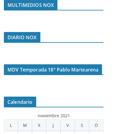
MULTIMEDIOS NOX
DIARIO NOX
MDV Temporada 18° Pablo Martearena
Calendario
noviembre 2021
L
M
X
J
V
S
D