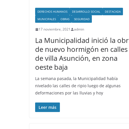
DERECHOS HUMANOS
DESARROLLO SOCIAL
DESTACADA
MUNICIPALES
OBRAS
SEGURIDAD
17 noviembre, 2021
admin
La Municipalidad inició la ob
de nuevo hormigón en calles
de villa Asunción, en zona
oeste baja
La semana pasada, la Municipalidad había
nivelado las calles de ripio luego de algunas
deformaciones por las lluvias y hoy
Leer más