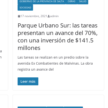
GOBIERNO DE LA PROVINCIA DE SALTA
OBRAS
SALUD
SOCIEDAD
17 noviembre, 2021
admin
Parque Urbano Sur: las tareas
presentan un avance del 70%,
con una inversión de $141.5
millones
ta
ón
Las tareas se realizan en un predio sobre la
avenida Ex Combatientes de Malvinas. La obra
registra un avance del
Leer más