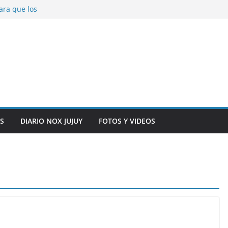
ara que los
solver problemas
V para noviembre a
ber.
on la salud de
total y alarma en el
n, inteligencia
o” en el CIC de
S
DIARIO NOX JUJUY
FOTOS Y VIDEOS