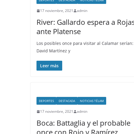
DEPORTES
DESTACADA
NOTICIAS TÉLAM
17 noviembre, 2021
admin
River: Gallardo espera a Roja
ante Platense
Los posibles once para visitar al Calamar serían
David Martínez y
Leer más
DEPORTES
DESTACADA
NOTICIAS TÉLAM
17 noviembre, 2021
admin
Boca: Battaglia y el probable
once con Rojo y Ramírez