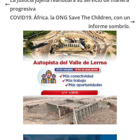
La Justicia jujeña reanudará su servicio de manera
b
A
ar
progresiva
o
p
tir
COVID19. África. la ONG Save The Children, con un
o
p
informe sombrío.
k