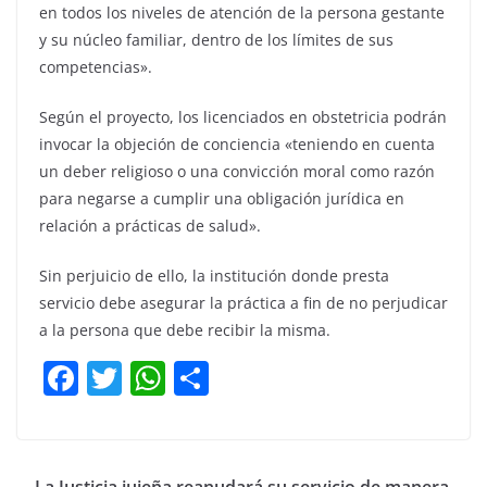
en todos los niveles de atención de la persona gestante
y su núcleo familiar, dentro de los límites de sus
competencias».
Según el proyecto, los licenciados en obstetricia podrán
invocar la objeción de conciencia «teniendo en cuenta
un deber religioso o una convicción moral como razón
para negarse a cumplir una obligación jurídica en
relación a prácticas de salud».
Sin perjuicio de ello, la institución donde presta
servicio debe asegurar la práctica a fin de no perjudicar
a la persona que debe recibir la misma.
F
T
W
C
a
w
h
o
c
itt
at
m
e
er
s
p