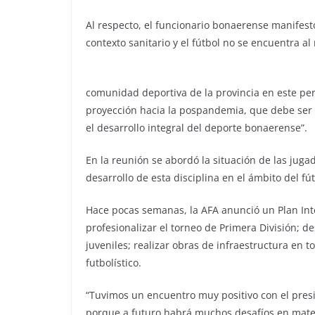
Al respecto, el funcionario bonaerense manifes
contexto sanitario y el fútbol no se encuentra al
comunidad deportiva de la provincia en este per
proyección hacia la pospandemia, que debe ser u
el desarrollo integral del deporte bonaerense”.
En la reunión se abordó la situación de las jugado
desarrollo de esta disciplina en el ámbito del fú
Hace pocas semanas, la AFA anunció un Plan Int
profesionalizar el torneo de Primera División; d
juveniles; realizar obras de infraestructura en t
futbolístico.
“Tuvimos un encuentro muy positivo con el pres
porque a futuro habrá muchos desafíos en mater