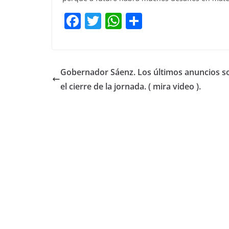
F
T
W
C
a
w
h
o
c
itt
at
m
e
er
s
p
Gobernador Sáenz. Los últimos anuncios s
b
A
ar
el cierre de la jornada. ( mira video ).
o
p
tir
o
p
k