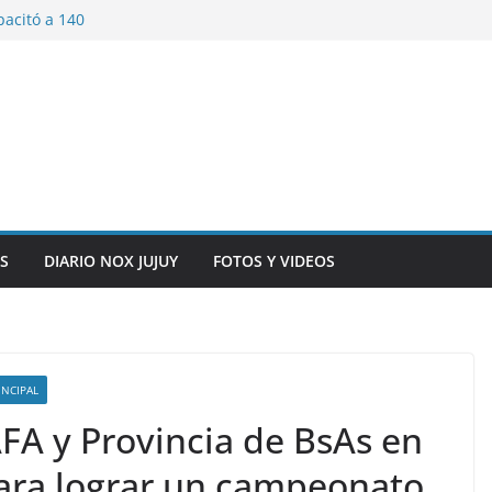
pacitó a 140
tín y Rivadavia
iversario de la
 de Bolivia
plaza 9 de Julio con
 a cursantes del
iocomunicaciones
ar sangre este
S
DIARIO NOX JUJUY
FOTOS Y VIDEOS
INCIPAL
FA y Provincia de BsAs en
ara lograr un campeonato