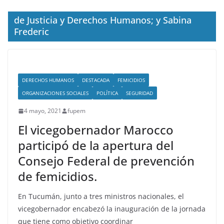
de Justicia y Derechos Humanos; y Sabina
Frederic
DERECHOS HUMANOS
DESTACADA
FEMICIDIOS
ORGANIZACIONES SOCIALES
POLÍTICA
SEGURIDAD
4 mayo, 2021
fupem
El vicegobernador Marocco
participó de la apertura del
Consejo Federal de prevención
de femicidios.
En Tucumán, junto a tres ministros nacionales, el
vicegobernador encabezó la inauguración de la jornada
que tiene como objetivo coordinar