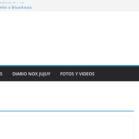
pacitó a 140
tín y Rivadavia
iversario de la
 de Bolivia
plaza 9 de Julio con
 a cursantes del
iocomunicaciones
ar sangre este
S
DIARIO NOX JUJUY
FOTOS Y VIDEOS