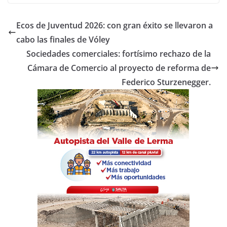
c
itt
at
m
e
er
s
p
Ecos de Juventud 2026: con gran éxito se llevaron a
b
A
ar
cabo las finales de Vóley
o
p
tir
Sociedades comerciales: fortísimo rechazo de la
o
p
Cámara de Comercio al proyecto de reforma de
Federico Sturzenegger.
k