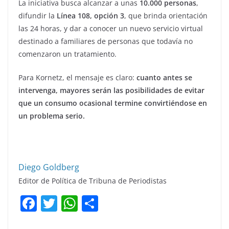
La iniciativa busca alcanzar a unas
10.000 personas
,
difundir la
Línea 108, opción 3
, que brinda orientación
las 24 horas, y dar a conocer un nuevo servicio virtual
destinado a familiares de personas que todavía no
comenzaron un tratamiento.
Para Kornetz, el mensaje es claro:
cuanto antes se
intervenga, mayores serán las posibilidades de evitar
que un consumo ocasional termine convirtiéndose en
un problema serio.
Diego Goldberg
Editor de Política de Tribuna de Periodistas
F
T
W
C
a
w
h
o