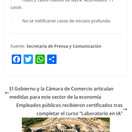
casos
· No se notificaron casos de micosis profunda.
Fuente:
Secretaría de Prensa y Comunicación
F
T
W
C
a
w
h
o
c
itt
at
m
e
er
s
p
El Gobierno y la Cámara de Comercio articulan
b
A
ar
medidas para este sector de la economía
o
p
tir
Empleados públicos recibieron certificados tras
o
p
completar el curso “Laboratorio en IA”
k