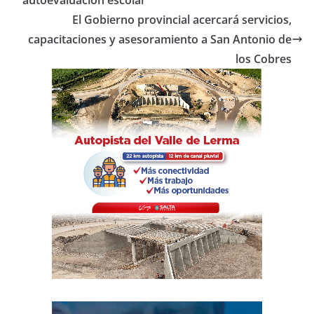
o
p
tir
El Gobierno provincial acercará servicios,
o
p
capacitaciones y asesoramiento a San Antonio de
los Cobres
k