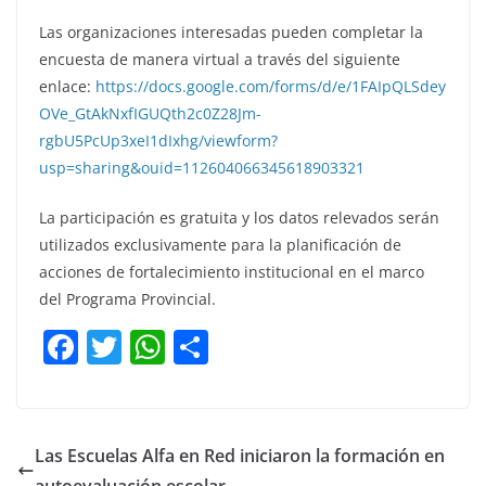
Las organizaciones interesadas pueden completar la
encuesta de manera virtual a través del siguiente
enlace:
https://docs.google.com/forms/d/e/1FAIpQLSdey
OVe_GtAkNxfIGUQth2c0Z28Jm-
rgbU5PcUp3xeI1dIxhg/viewform?
usp=sharing&ouid=112604066345618903321
La participación es gratuita y los datos relevados serán
utilizados exclusivamente para la planificación de
acciones de fortalecimiento institucional en el marco
del Programa Provincial.
F
T
W
C
a
w
h
o
c
itt
at
m
e
er
s
p
Las Escuelas Alfa en Red iniciaron la formación en
b
A
ar
autoevaluación escolar