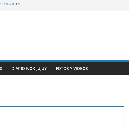
pacitó a 140
tín y Rivadavia
iversario de la
 de Bolivia
plaza 9 de Julio con
 a cursantes del
iocomunicaciones
ar sangre este
S
DIARIO NOX JUJUY
FOTOS Y VIDEOS