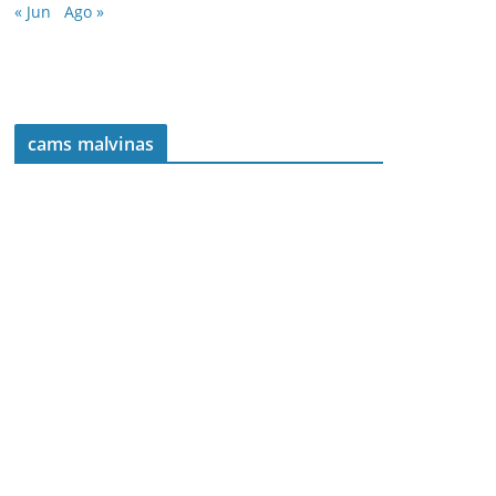
« Jun
Ago »
cams malvinas