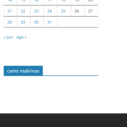
21
22
23
24
25
26
27
28
29
30
31
« Jun
Ago »
cams malvinas