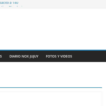
pacitó a 140
tín y Rivadavia
iversario de la
 de Bolivia
plaza 9 de Julio con
 a cursantes del
iocomunicaciones
ar sangre este
S
DIARIO NOX JUJUY
FOTOS Y VIDEOS