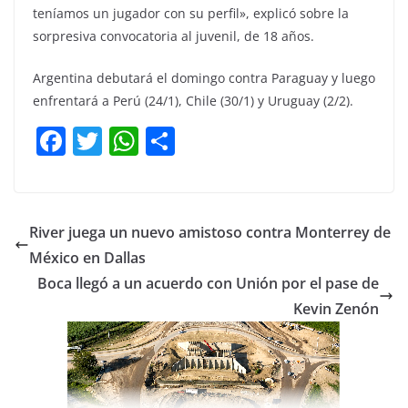
teníamos un jugador con su perfil», explicó sobre la
sorpresiva convocatoria al juvenil, de 18 años.
Argentina debutará el domingo contra Paraguay y luego
enfrentará a Perú (24/1), Chile (30/1) y Uruguay (2/2).
F
T
W
C
a
w
h
o
c
itt
at
m
e
er
s
p
River juega un nuevo amistoso contra Monterrey de
b
A
ar
México en Dallas
o
p
tir
Boca llegó a un acuerdo con Unión por el pase de
o
p
Kevin Zenón
k