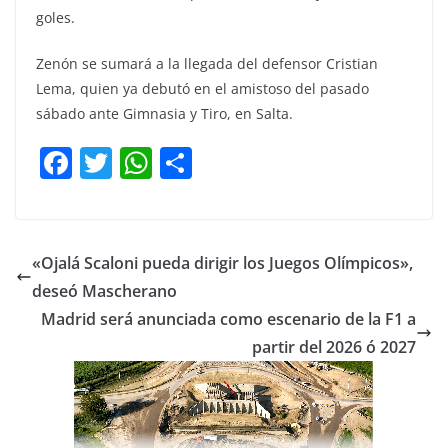
goles.
Zenón se sumará a la llegada del defensor Cristian
Lema, quien ya debutó en el amistoso del pasado
sábado ante Gimnasia y Tiro, en Salta.
F
T
W
C
a
w
h
o
c
itt
at
m
e
er
s
p
«Ojalá Scaloni pueda dirigir los Juegos Olímpicos»,
b
A
ar
deseó Mascherano
o
p
tir
Madrid será anunciada como escenario de la F1 a
o
p
partir del 2026 ó 2027
k