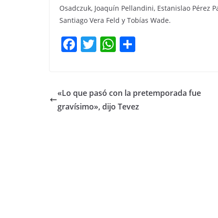
Osadczuk, Joaquín Pellandini, Estanislao Pérez 
Santiago Vera Feld y Tobías Wade.
F
T
W
C
a
w
h
o
c
itt
at
m
e
er
s
p
«Lo que pasó con la pretemporada fue
b
A
ar
gravísimo», dijo Tevez
o
p
tir
o
p
k