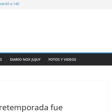
pacitó a 140
tín y Rivadavia
iversario de la
 de Bolivia
plaza 9 de Julio con
 a cursantes del
iocomunicaciones
ar sangre este
S
DIARIO NOX JUJUY
FOTOS Y VIDEOS
pretemporada fue