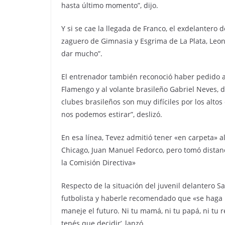
hasta último momento”, dijo.
Y si se cae la llegada de Franco, el exdelantero d
zaguero de Gimnasia y Esgrima de La Plata, Leo
dar mucho”.
El entrenador también reconoció haber pedido a
Flamengo y al volante brasileño Gabriel Neves, 
clubes brasileños son muy difíciles por los alto
nos podemos estirar”, deslizó.
En esa línea, Tevez admitió tener «en carpeta» a
Chicago, Juan Manuel Fedorco, pero tomó dista
la Comisión Directiva»
Respecto de la situación del juvenil delantero S
futbolista y haberle recomendado que «se haga 
maneje el futuro. Ni tu mamá, ni tu papá, ni tu r
tenés que decidir’, lanzó.