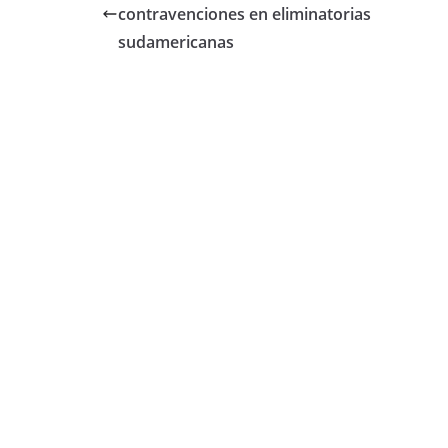
b
A
ar
contravenciones en eliminatorias
o
p
tir
sudamericanas
o
p
k