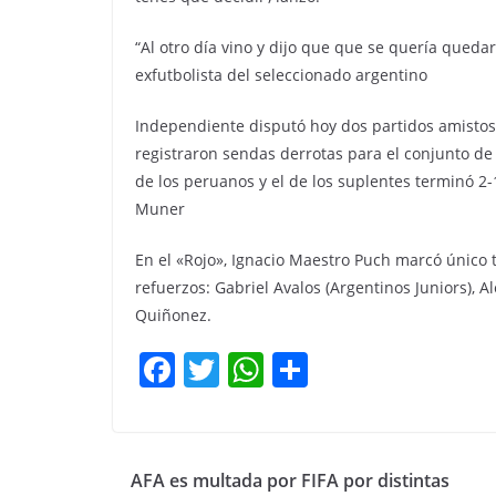
“Al otro día vino y dijo que que se quería queda
exfutbolista del seleccionado argentino
Independiente disputó hoy dos partidos amistoso
registraron sendas derrotas para el conjunto de A
de los peruanos y el de los suplentes terminó 2-
Muner
En el «Rojo», Ignacio Maestro Puch marcó único t
refuerzos: Gabriel Avalos (Argentinos Juniors), A
Quiñonez.
F
T
W
C
a
w
h
o
c
itt
at
m
e
er
s
p
AFA es multada por FIFA por distintas