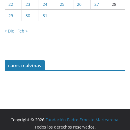
22
23
24
25
26
27
28
29
30
31
« Dic
Feb »
cams malvinas
Copyright © 2026
Fundación Padre Ernesto Martearena
.
Todos los derechos reservados.