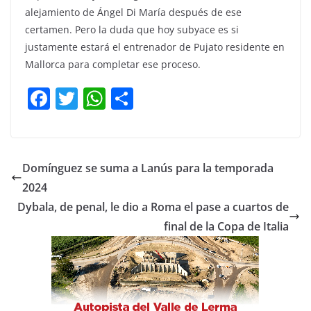
alejamiento de Ángel Di María después de ese
certamen. Pero la duda que hoy subyace es si
justamente estará el entrenador de Pujato residente en
Mallorca para completar ese proceso.
F
T
W
C
a
w
h
o
c
itt
at
m
e
er
s
p
Domínguez se suma a Lanús para la temporada
b
A
ar
2024
o
p
tir
Dybala, de penal, le dio a Roma el pase a cuartos de
o
p
final de la Copa de Italia
k