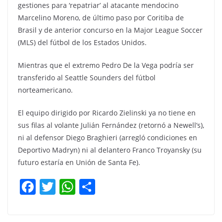
gestiones para ‘repatriar’ al atacante mendocino
Marcelino Moreno, de último paso por Coritiba de
Brasil y de anterior concurso en la Major League Soccer
(MLS) del fútbol de los Estados Unidos.
Mientras que el extremo Pedro De la Vega podría ser
transferido al Seattle Sounders del fútbol
norteamericano.
El equipo dirigido por Ricardo Zielinski ya no tiene en
sus filas al volante Julián Fernández (retornó a Newell’s),
ni al defensor Diego Braghieri (arregló condiciones en
Deportivo Madryn) ni al delantero Franco Troyansky (su
futuro estaría en Unión de Santa Fe).
F
T
W
C
a
w
h
o
c
itt
at
m