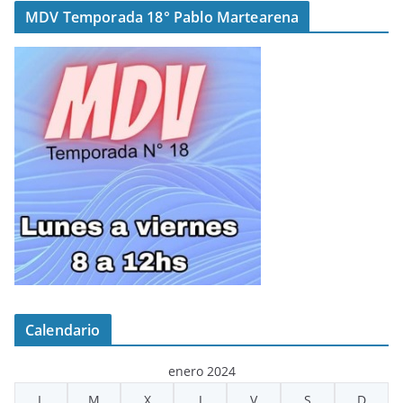
MDV Temporada 18° Pablo Martearena
Calendario
enero 2024
L
M
X
J
V
S
D