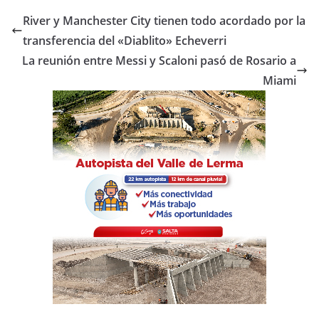
e
er
s
p
River y Manchester City tienen todo acordado por la
b
A
ar
transferencia del «Diablito» Echeverri
o
p
tir
La reunión entre Messi y Scaloni pasó de Rosario a
o
p
Miami
k