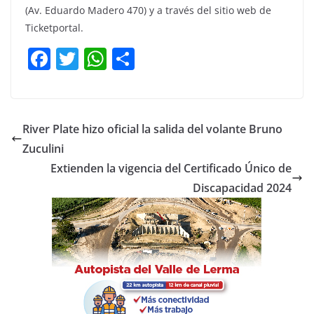
(Av. Eduardo Madero 470) y a través del sitio web de
Ticketportal.
F
T
W
C
a
w
h
o
c
itt
at
m
e
er
s
p
River Plate hizo oficial la salida del volante Bruno
b
A
ar
Zuculini
o
p
tir
Extienden la vigencia del Certificado Único de
o
p
Discapacidad 2024
k