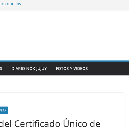
ara que los
solver problemas
V para noviembre a
ber.
on la salud de
total y alarma en el
n, inteligencia
o” en el CIC de
S
DIARIO NOX JUJUY
FOTOS Y VIDEOS
ALTA
del Certificado Único de