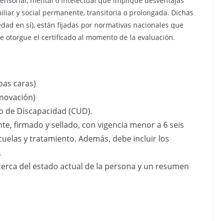
sensorial, mental o intelectual que implique desventajas
liar y social permanente, transitoria o prolongada. Dichas
edad en sí), están fijadas por normativas nacionales que
se otorgue el certificado al momento de la evaluación.
bas caras)
enovación)
ico de Discapacidad (CUD).
te, firmado y sellado, con vigencia menor a 6 seis
uelas y tratamiento. Además, debe incluir los
.
rca del estado actual de la persona y un resumen