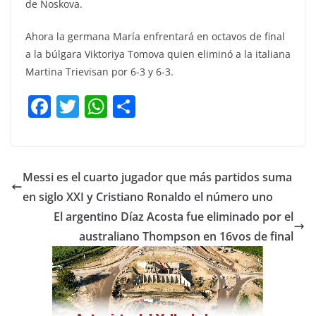
de Noskova.
Ahora la germana María enfrentará en octavos de final
a la búlgara Viktoriya Tomova quien eliminó a la italiana
Martina Trievisan por 6-3 y 6-3.
F
T
W
C
a
w
h
o
c
itt
at
m
e
er
s
p
Messi es el cuarto jugador que más partidos suma
b
A
ar
en siglo XXI y Cristiano Ronaldo el número uno
o
p
tir
El argentino Díaz Acosta fue eliminado por el
o
p
australiano Thompson en 16vos de final
k