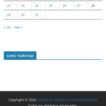
22
23
24
25
26
27
28
29
30
31
« Dic
Feb »
cams malvinas
Copyright © 2026
Fundación Padre Ernesto Martearena
.
Todos los derechos reservados.