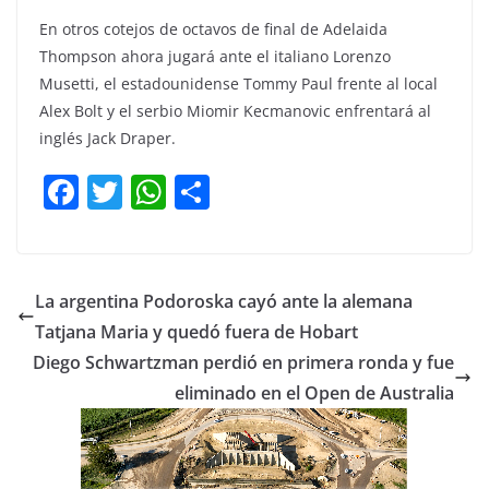
En otros cotejos de octavos de final de Adelaida
Thompson ahora jugará ante el italiano Lorenzo
Musetti, el estadounidense Tommy Paul frente al local
Alex Bolt y el serbio Miomir Kecmanovic enfrentará al
inglés Jack Draper.
F
T
W
C
a
w
h
o
c
itt
at
m
e
er
s
p
La argentina Podoroska cayó ante la alemana
b
A
ar
Tatjana Maria y quedó fuera de Hobart
o
p
tir
Diego Schwartzman perdió en primera ronda y fue
o
p
eliminado en el Open de Australia
k