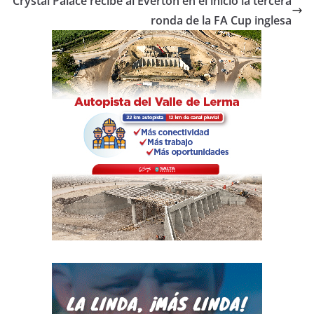
o
p
tir
Crystal Palace recibe al Everton en el inicio la tercera
o
p
ronda de la FA Cup inglesa
k