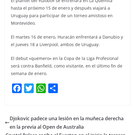
El plantel del «Globo» se entrenará en La Quemita
hasta el próximo 15 de enero y después viajará a
Uruguay para participar de un torneo amistoso en
Montevideo.
El martes 16 de enero, Huracán enfrentará a Danubio y
el jueves 18 a Liverpool, ambos de Uruguay.
El debut «quemero» en la Copa de la Liga Profesional
será contra Banfield, como visitante, en el último fin de
semana de enero.
F
T
W
C
a
w
h
o
c
itt
at
m
e
er
s
p
Djokovic padece una lesión en la muñeca derecha
b
A
ar
en la previa al Open de Australia