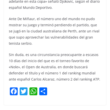
adelante en esta copa» señaló Djokovic, según el diario
español Mundo Deportivo.
Ante De Miñaur, el número uno del mundo no pudo
mostrar su juego y terminó perdiendo el partido, que
se jugó en la ciudad australiana de Perth, ante un rival
que supo aprovechar las vulnerabilidades del gran
tenista serbio.
Sin duda, es una circunstancia preocupante a escasos
10 días del inicio del que es el torneo favorito de
«Nole», el Open de Australia, en donde buscará
defender el título y el número 1 del ranking mundial
ante español Carlos Alcaraz, número 2 del ranking ATP.
F
T
W
C
a
w
h
o
c
itt
at
m