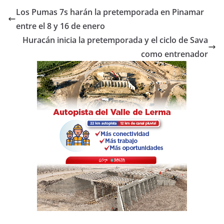
e
er
s
p
Los Pumas 7s harán la pretemporada en Pinamar
b
A
ar
entre el 8 y 16 de enero
o
p
tir
Huracán inicia la pretemporada y el ciclo de Sava
o
p
como entrenador
k